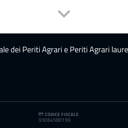
ale dei Periti Agrari e Periti Agrari la
CODICE FISCALE
93064580199