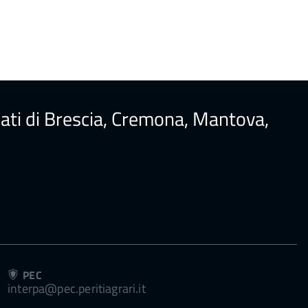
ureati di Brescia, Cremona, Mantova,
PEC
interpa@pec.peritiagrari.it