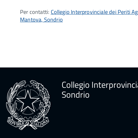
Per contatti:
Collegio Interprovinciale dei Periti A
Mantova, Sondrio
Collegio Interprovinci
Sondrio