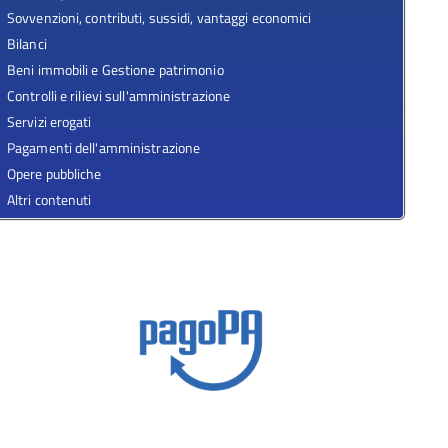
Sovvenzioni, contributi, sussidi, vantaggi economici
Bilanci
Beni immobili e Gestione patrimonio
Controlli e rilievi sull'amministrazione
Servizi erogati
Pagamenti dell'amministrazione
Opere pubbliche
Altri contenuti