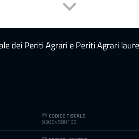
ale dei Periti Agrari e Periti Agrari la
CODICE FISCALE
93064580199