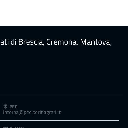
ureati di Brescia, Cremona, Mantova,
PEC
interpa@pec.peritiagrari.it