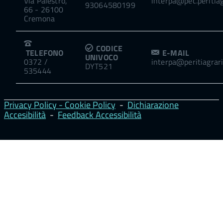
Via Palestro,
interpa@pec.peritiagr
93064580199
66 - 26100
Cremona
CODICE
TELEFONO
E-MAIL
UNIVOCO
0372 /
interpa@peritiagrari.
DYT521
535444
Privacy Policy - Cookie Policy
-
Dichiarazione
Accesibilità
-
Feedback Accessibilità