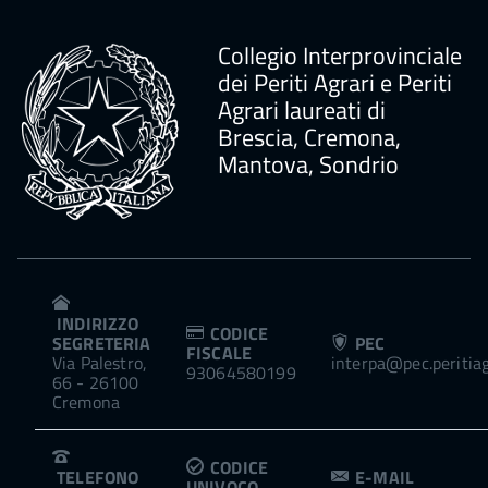
Collegio Interprovinciale
dei Periti Agrari e Periti
Agrari laureati di
Brescia, Cremona,
Mantova, Sondrio
INDIRIZZO
CODICE
SEGRETERIA
PEC
FISCALE
Via Palestro,
interpa@pec.peritiagr
93064580199
66 - 26100
Cremona
CODICE
TELEFONO
E-MAIL
UNIVOCO